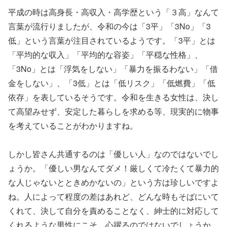
平成の時は高身長・高収入・高学歴という「３高」なんて
言葉が流行りましたが、令和の今は「3平」「3No」「3
低」という言葉が注目されているようです。「3平」とは
「平均的な収入」「平均的な容姿」「平穏な性格」、
「3No」とは「浮気をしない」「暴力を振るわない」「借
金をしない」、「3低」とは「低リスク」「低燃費」「低
依存」を表しているそうです。令和を生きる女性は、決し
て高望みせず、安定した暮らしを求める等、現実的に物事
を考えていることがわかりますね。
しかし皆さん共通するのは「優しい人」なのではないでし
ょうか。「優しい男なんてダメ！厳しくて冷たくて暴力的
な人じゃないとときめかないの」という方は珍しいですよ
ね。人によって程度の差はあれど、どんな時もそばにいて
くれて、決して自分を責めることなく、紳士的に対応して
くれるような男性にこそ、心躍るのではないでしょうか。