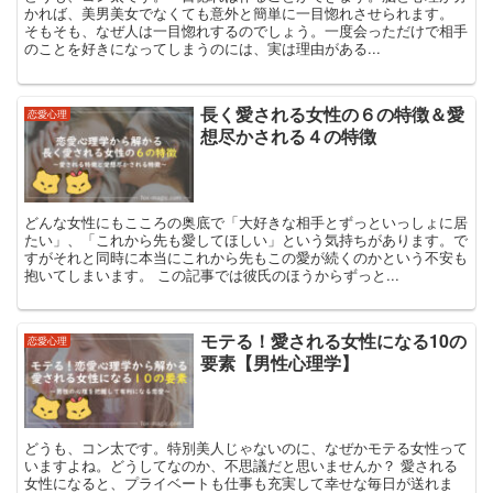
かれば、美男美女でなくても意外と簡単に一目惚れさせられます。
そもそも、なぜ人は一目惚れするのでしょう。一度会っただけで相手
のことを好きになってしまうのには、実は理由がある...
長く愛される女性の６の特徴＆愛
恋愛心理
想尽かされる４の特徴
どんな女性にもこころの奥底で「大好きな相手とずっといっしょに居
たい」、「これから先も愛してほしい」という気持ちがあります。で
すがそれと同時に本当にこれから先もこの愛が続くのかという不安も
抱いてしまいます。 この記事では彼氏のほうからずっと...
モテる！愛される女性になる10の
恋愛心理
要素【男性心理学】
どうも、コン太です。特別美人じゃないのに、なぜかモテる女性って
いますよね。どうしてなのか、不思議だと思いませんか？ 愛される
女性になると、プライベートも仕事も充実して幸せな毎日が送れま