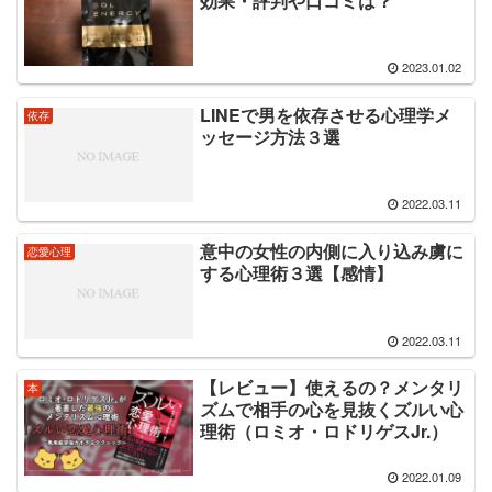
効果・評判や口コミは？
2023.01.02
LINEで男を依存させる心理学メ
依存
ッセージ方法３選
2022.03.11
意中の女性の内側に入り込み虜に
恋愛心理
する心理術３選【感情】
2022.03.11
【レビュー】使えるの？メンタリ
本
ズムで相手の心を見抜くズルい心
理術（ロミオ・ロドリゲスJr.）
2022.01.09