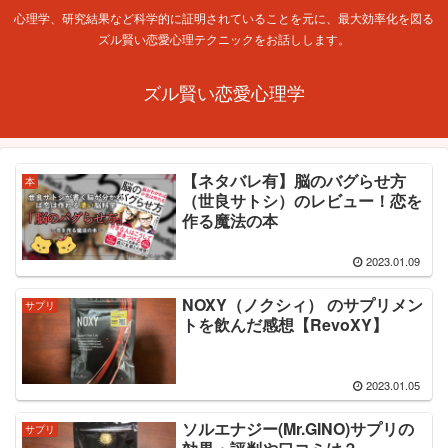
心理学、研究結果など科学的に証明されていることを元に、最大効率化を図る
ズル賢い恋愛心理テクニックをお話しします。
ズル賢い恋愛心理学
【ネタバレ有】脳のバグらせ方
本
（世良サトシ）のレビュー！恋を
作る魔法の本
2023.01.09
NOXY（ノクシィ） のサプリメン
サプリ
トを飲んだ感想【RevoXY】
2023.01.05
ソルエナジー(Mr.GINO)サプリの
サプリ