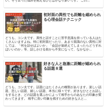
い。そう言った悩みを抱えるひとはかなり多いです。 この...
初対面の異性でも距離を縮められ
会話テクニック
る心理会話テクニック
どうも、コン太です。異性と話すことに苦手意識を持っている人はた
くさんいますよね。特に初対面だったり、あまり面識のない異性に対
しては、「何を話せばよいか」「会話が途絶えてしまったらどうすれ
ばいいのか」等、話しかける前から不安になって、なかなか...
好きな人と急激に距離が縮められ
会話テクニック
る話題８選
どうも、コン太です。話題にはたくさんの種類があります。楽しい話
題、悲しい話題、嬉しい話題、本当に様々です。好きなひととお話し
をするとき、どの話題を選ぶかによって相手からのあなたの印象が変
わってきます。 相手に良い印象を残すための好きな人と...