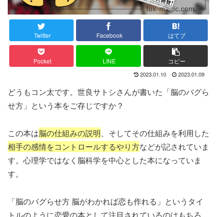
Twitter
Facebook
はてブ
Pocket
LINE
コピー
2023.01.10
2023.01.09
どうもコン太です。世良サトシさんが書いた「脳のバグら
せ方」という本をご存じですか？
この本は
脳の仕組みの説明
、そしてその仕組みを利用した
相手の感情をコントロールするやり方
などが記されていま
す。心理学ではなく脳科学を中心とした本になっていま
す。
「脳のバグらせ方 脳がわかれば恋も作れる」というタイ
トルのように恋愛の本として注目されているのはもちろ