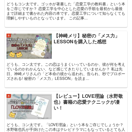
どうもコン太です。ゴッホが著書した「恋愛工学の教科書」という本
をご存じですか？ 恋愛工学を中心とした恋愛の手順を最初から最後
まで詳細まで書かれた内容の本です。恋愛工学について知らなくても
理解しやすいものとなっています。 この記事...
【神崎メリ】秘密の「メス力」
本
LESSONを購入した感想
どうも、コン太です。この恋はうまくいっているのか、彼が何を考え
ているのかわかんない、など感じてきたりしていませんか？ 私は先
日、神崎メリさんの「ど本命の彼から追われ、告られ、秒でプロポー
ズされる! 秘密の「メス力」LESSON」を読ま...
【レビュー】LOVE理論（水野敬
本
也）書籍の恋愛テクニックが凄
い！
どうも、コン太です。「LOVE理論」という本をご存じでしょうか？
水野敬也氏が手掛けたこの本はテレビドラマにもなっているとても人