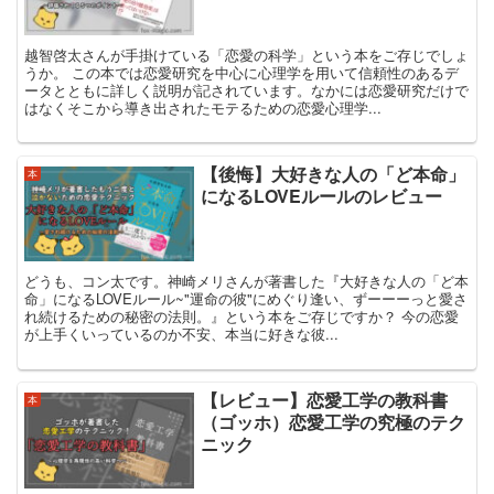
越智啓太さんが手掛けている「恋愛の科学」という本をご存じでしょ
うか。 この本では恋愛研究を中心に心理学を用いて信頼性のあるデ
ータとともに詳しく説明が記されています。なかには恋愛研究だけで
はなくそこから導き出されたモテるための恋愛心理学...
【後悔】大好きな人の「ど本命」
本
になるLOVEルールのレビュー
どうも、コン太です。神崎メリさんが著書した『大好きな人の「ど本
命」になるLOVEルール~"運命の彼"にめぐり逢い、ずーーーっと愛さ
れ続けるための秘密の法則。』という本をご存じですか？ 今の恋愛
が上手くいっているのか不安、本当に好きな彼...
【レビュー】恋愛工学の教科書
本
（ゴッホ）恋愛工学の究極のテク
ニック