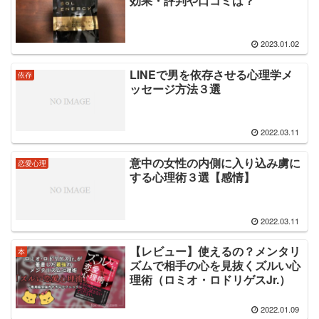
効果・評判や口コミは？
2023.01.02
LINEで男を依存させる心理学メ
依存
ッセージ方法３選
2022.03.11
意中の女性の内側に入り込み虜に
恋愛心理
する心理術３選【感情】
2022.03.11
【レビュー】使えるの？メンタリ
本
ズムで相手の心を見抜くズルい心
理術（ロミオ・ロドリゲスJr.）
2022.01.09