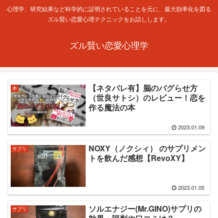
心理学、研究結果など科学的に証明されていることを元に、最大効率化を図る
ズル賢い恋愛心理テクニックをお話しします。
ズル賢い恋愛心理学
【ネタバレ有】脳のバグらせ方
本
（世良サトシ）のレビュー！恋を
作る魔法の本
2023.01.09
NOXY（ノクシィ） のサプリメン
サプリ
トを飲んだ感想【RevoXY】
2023.01.05
ソルエナジー(Mr.GINO)サプリの
サプリ