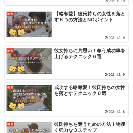
2021.12.19
【略奪愛】彼氏持ちの女性を落と
略奪
す６つの方法とNGポイント
2021.12.19
彼女持ちに片思い！奪う成功率を
略奪
上げるテクニック６選
2021.12.19
成功する略奪愛！彼氏持ちの女性
略奪
を落とすテクニック６選
2021.12.18
彼氏持ちを奪うための方法！物凄
略奪
く強力な３ステップ