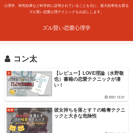
心理学、研究結果など科学的に証明されていることを元に、最大効率化を図る
ズル賢い恋愛心理テクニックをお話しします。
ズル賢い恋愛心理学
コン太
【レビュー】LOVE理論（水野敬
本
也）書籍の恋愛テクニックが凄
い！
2021.12.21
彼女持ちを落とす７の略奪テクニ
略奪
ックと大きな危険性